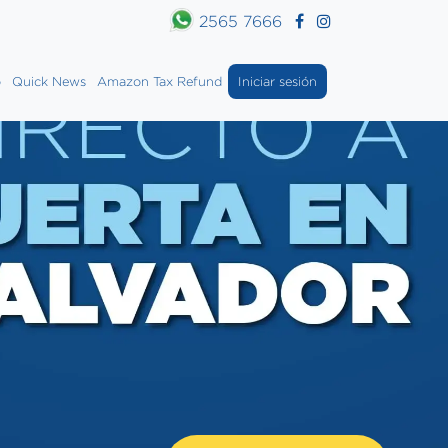
2565 7666
o
Quick News
Amazon Tax Refund
Iniciar sesión