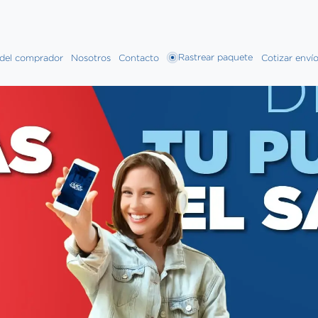
Rastrear paquete
 del comprador
Nosotros
Contacto
Cotizar enví